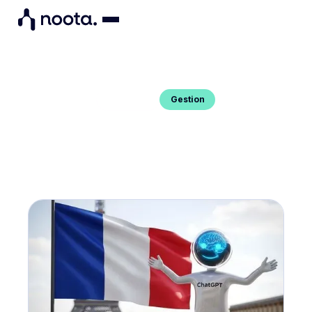
Gestion
Blog Post
CHATGPT BON EN FRANÇAIS ?
QUELLES ALTERNATIVES FR ?
Vous voulez savoir si ChatGPT parle bien Français
? Et des alternatives Françaises ? Lisez ce guide.