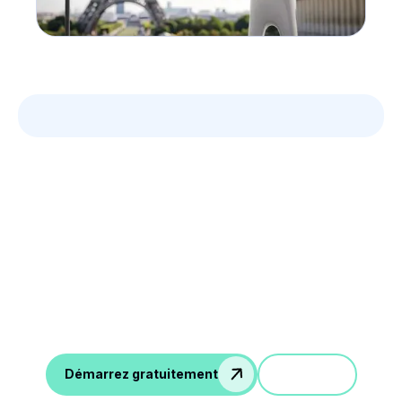
Tirez le meilleur de vos
réunions
Prise de note IA, follow up automatique, intégration
CRM/ATS, etc.
Démo
Démarrez gratuitement