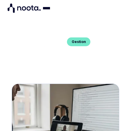
Gestion
Blog Post
TRANSCRIPTION VIDÉO : LA
MÉTHODE FACILE
Vous voulez transcrire votre vidéo facilement ?
Voici votre guide.