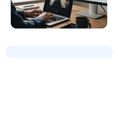
Tirez le meilleur de vos
réunions
Prise de note IA, follow up automatique, intégration
CRM/ATS, etc.