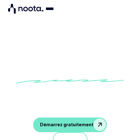
Modèle de feedback
d'entretien
Essayez notre modèle de feedback d'entretien
intégré à Noota pour fournir des feedback
personnalisée facilement à tous vos candidats
Démarrez gratuitement
Démo