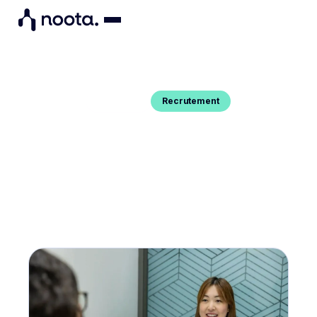
Recrutement
Blog Post
LES MEILLEURES TECHNIQUES
D’ENTRETIEN POUR LES
RECRUTEURS
Vous voulez améliorer vos techniques d'entretien
et prendre des décisions plus éclairées ? On vous
dit tout dans cet article.