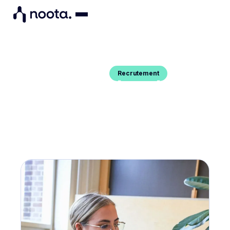
Recrutement
Blog Post
ENTRETIEN VIDÉO DIFFÉRÉ : LE
GUIDE POUR LES RECRUTEURS
Vous voulez en savoir plus sur les entretiens
vidéos différés et comment les mener à bien ? On
vous dit tout dans ce guide.