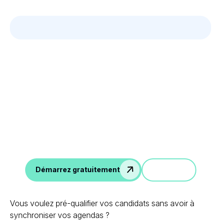
Tirez parti des données
de vos entretiens
Notes d'entretien IA, scorecard, emails de suivi,
intégration avec ATS, et plus encore.
Démo
Démarrez gratuitement
Vous voulez pré-qualifier vos candidats sans avoir à
synchroniser vos agendas ?