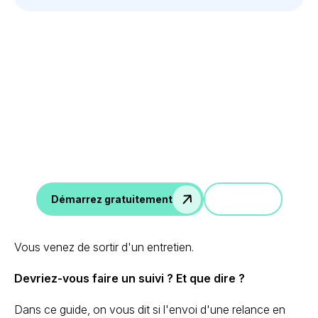
Tirez parti des données
de vos entretiens
Notes d'entretien IA, scorecard, emails de suivi,
intégration avec ATS, et plus encore.
Démo
Démarrez gratuitement
Vous venez de sortir d'un entretien.
Devriez-vous faire un suivi ? Et que dire ?
Dans ce guide, on vous dit si l'envoi d'une relance en