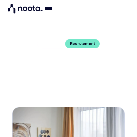
Recrutement
Blog Post
CONSEILS POUR CONDUIRE UN
ENTRETIEN EN TANT QUE
MANAGER
Vous voulez savoir comment mener un entretien
en tant que manager ? Voici quelques bonnes
pratiques.