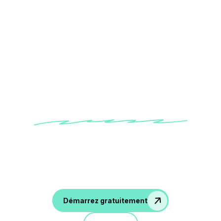
Category
Commercial
Gagnez du temps sur votre collecte de
données clients, le remplissage de votre
CRM et améliorez vos performances sur
appel !
Démarrez gratuitement