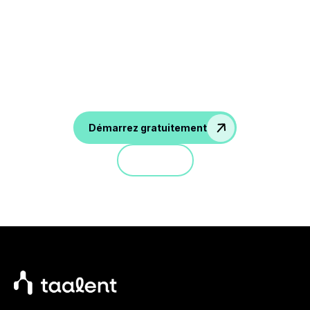
Forget Manual hiring, Try
now taalent
Démarrez gratuitement
Démo